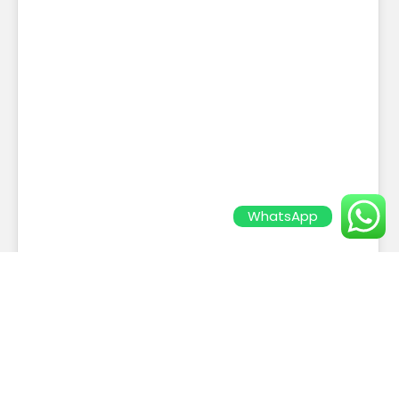
WhatsApp
Saiba como se diferenciar no
mercado por meio da
logística para e-commerce
A eficiência logística desempenha um
papel fundamental no sucesso de um e-