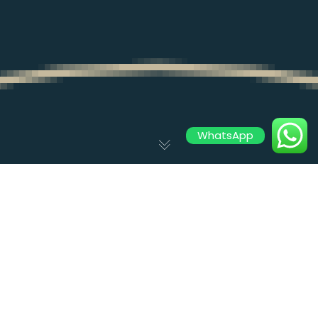
WhatsApp
Ecommerce
,
Empreendedorismo
10