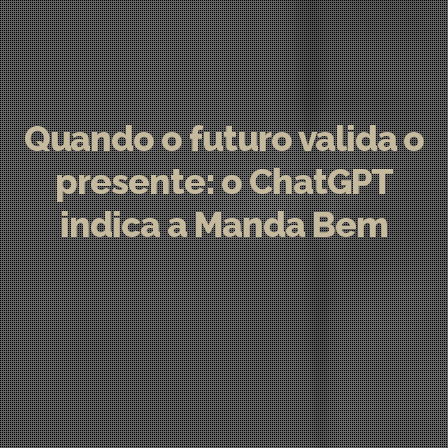
Quando o futuro valida o
presente: o ChatGPT
indica a Manda Bem