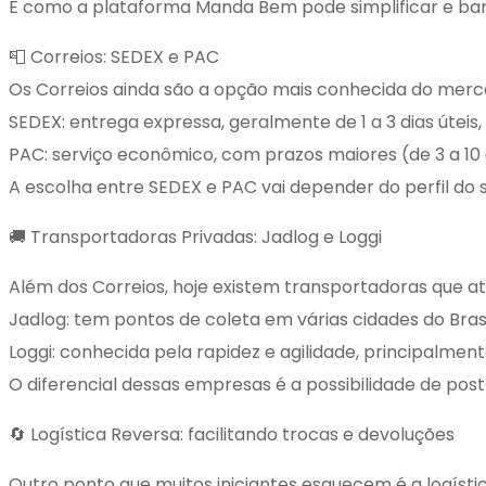
E como a plataforma Manda Bem pode simplificar e ba
📮 Correios: SEDEX e PAC
Os Correios ainda são a opção mais conhecida do mercad
SEDEX: entrega expressa, geralmente de 1 a 3 dias úteis,
PAC: serviço econômico, com prazos maiores (de 3 a 10 
A escolha entre SEDEX e PAC vai depender do perfil do s
🚚 Transportadoras Privadas: Jadlog e Loggi
Além dos Correios, hoje existem transportadoras que
Jadlog: tem pontos de coleta em várias cidades do Brasi
Loggi: conhecida pela rapidez e agilidade, principalmen
O diferencial dessas empresas é a possibilidade de pos
🔄 Logística Reversa: facilitando trocas e devoluções
Outro ponto que muitos iniciantes esquecem é a logísti