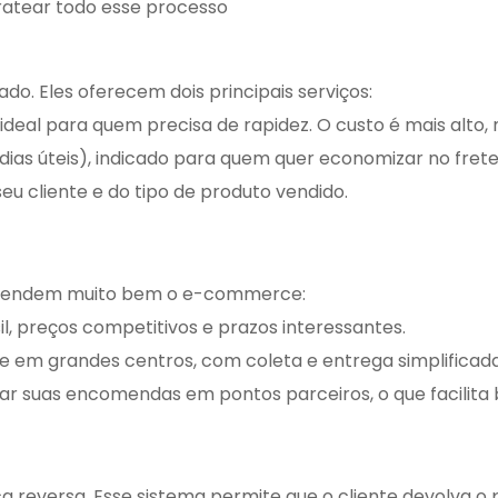
ratear todo esse processo
o. Eles oferecem dois principais serviços:
 ideal para quem precisa de rapidez. O custo é mais alto,
dias úteis), indicado para quem quer economizar no frete
eu cliente e do tipo de produto vendido.
 atendem muito bem o e-commerce:
l, preços competitivos e prazos interessantes.
te em grandes centros, com coleta e entrega simplificada
tar suas encomendas em pontos parceiros, o que facilita 
ca reversa. Esse sistema permite que o cliente devolva o