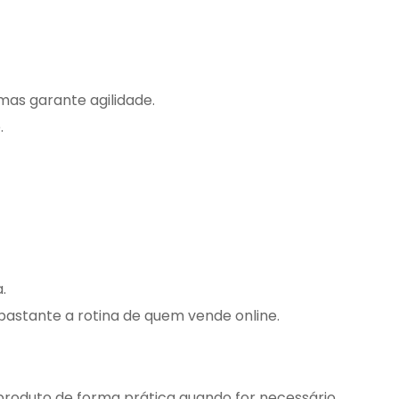
 mas garante agilidade.
.
.
bastante a rotina de quem vende online.
 produto de forma prática quando for necessário